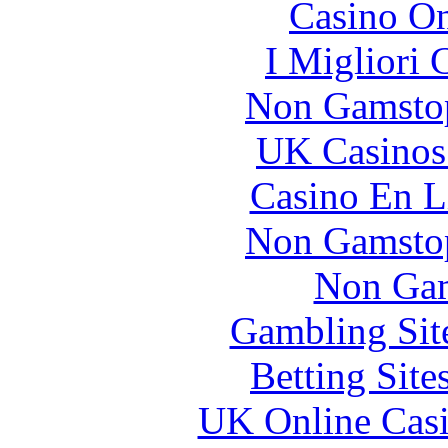
Casino O
I Migliori
Non Gamstop
UK Casinos
Casino En L
Non Gamstop
Non Gam
Gambling Sit
Betting Sit
UK Online Cas