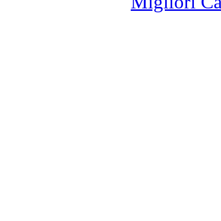
Migliori 